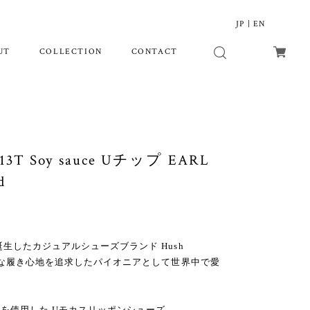
JP
|
EN
UT
COLLECTION
CONTACT
13T Soy sauce Uチップ EARL
d
誕生したカジュアルシューズブランド Hush
快適な履き心地を追求したパイオニアとして世界中で愛
を使用した Uモカスリッポンシューズ。