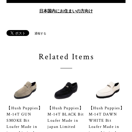
日本国内にお住まいの方向け
通報する
Related Items
【Hush Puppies】
【Hush Puppies】
【Hush Puppies】
M-14T GUN
M-14T BLACK Bit
M-14T DAWN
SMOKE Bit
Loafer Made in
WHITE Bit
Loafer Made in
japan Limited
Loafer Made in