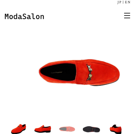
JP
|
EN