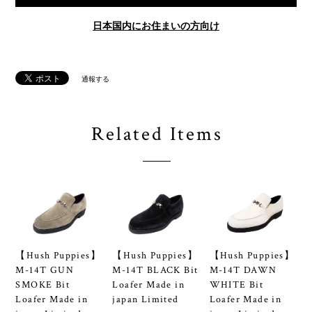
日本国内にお住まいの方向け
通報する
Related Items
【Hush Puppies】
【Hush Puppies】
【Hush Puppies】
M-14T GUN
M-14T BLACK Bit
M-14T DAWN
SMOKE Bit
Loafer Made in
WHITE Bit
Loafer Made in
japan Limited
Loafer Made in