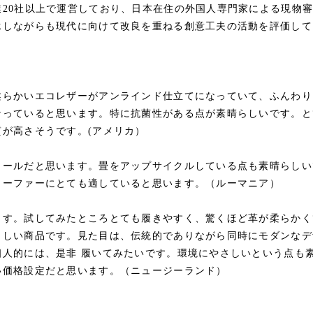
20社以上で運営しており、日本在住の外国人専門家による現物
承しながらも現代に向けて改良を重ねる創意工夫の活動を評価して
柔らかいエコレザーがアンラインド仕⽴てになっていて、ふんわり
なっていると思います。特に抗菌性がある点が素晴らしいです。と
が⾼さそうです。(アメリカ）
ソールだと思います。畳をアップサイクルしている点も素晴らしい
ローファーにとても適していると思います。（ルーマニア）
ます。試してみたところとても履きやすく、驚くほど革が柔らかく
らしい商品です。⾒た目は、伝統的でありながら同時にモダンなデ
個⼈的には、是非 履いてみたいです。環境にやさしいという点も
い価格設定だと思います。（ニュージーランド）