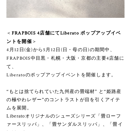
FRAPBOIS 4
Liberato
＜
店舗にて
ポップアップイベ
ントを開催
＞
4
12
(
)
5
12
(
)
月
日
金
から
月
日
日・母の日
の期間中、
FRAPBOIS
4
中目黒・札幌・大阪・京都の主要
店舗に
て、
Liberato
のポップアップイベントを開催します。
“もとは捨てられていた九州産の畳端材” と“姫路産
の極やわレザー”のコントラストが目を引くアイテ
ムを展開。
Liberatoオリジナルのシューズシリーズ「畳ローフ
ァースリッパ」、「畳サンダルスリッパ」、「畳イ