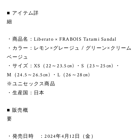
■ アイテム詳
細
Liberato × FRABOIS Tatami Sandal
・商品名：
/
・カラー：レモン
×
グレージュ
グリーン
×
クリーム
ベージュ
XS
22
23.5㎝)
S
23
25㎝)
・サイズ：
（
～
・
（
～
・
M
24.5
26.5㎝)
L
26
28㎝)
（
～
・
（
～
※
ユニセックス商品
・生産国：日本
■ 販売概
要
2024
4
12
・発売日時 ：
年
月
日（金）