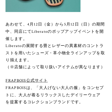
4
12
5
12
あわせて、
月
日（金）から
月
日（日）の期間
Liberato
中、同店にて
のポップアップイベントを開
催します。
Liberato
の展開する畳とレザーの異素材のコントラ
ストを用いたシューズ・革小物全ラインアップを取
り揃えます。
※
（
店舗によって取り扱いアイテムが異なります）
FRAPBOIS
公式サイト
FRAPBOIS
は、「大人げない大人の服」をコンセプ
トに、
大人が着るリラックスしたデイリーウェア
を提案するコレクションブランドです。